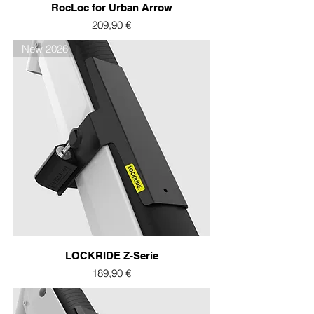
RocLoc for Urban Arrow
Prix
209,90 €
New 2026
LOCKRIDE Z-Serie
Prix
189,90 €