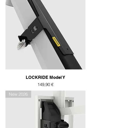
LOCKRIDE Model Y
Prix
149,90 €
New 2026