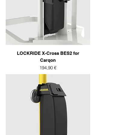
LOCKRIDE X-Cross BES2 for
Carqon
Prix
194,90 €