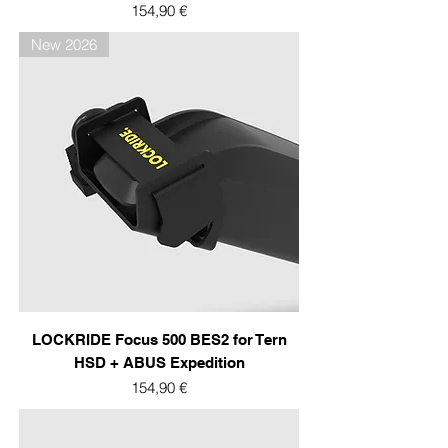
Prix
154,90 €
New 2026
LOCKRIDE Focus 500 BES2 for Tern
HSD + ABUS Expedition
Prix
154,90 €