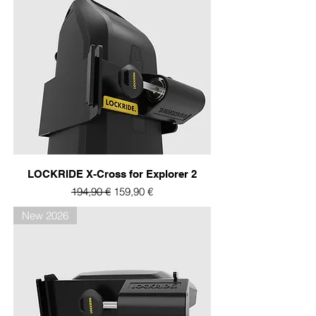
LOCKRIDE X-Cross for Explorer 2
Prix original
Prix promotionnel
194,90 €
159,90 €
New 2026