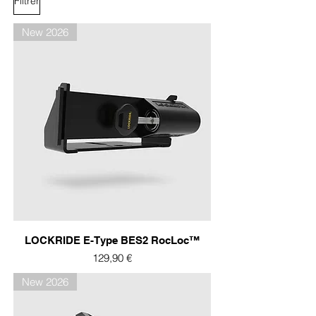
Filtrer
New 2026
LOCKRIDE E-Type BES2 RocLoc™
Prix
129,90 €
New 2026