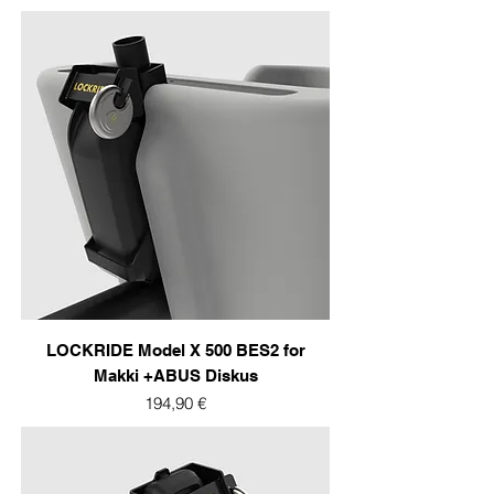
LOCKRIDE Model X 500 BES2 for
Makki +ABUS Diskus
Prix
194,90 €