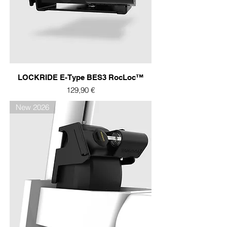
LOCKRIDE E-Type BES3 RocLoc™
Prix
129,90 €
New 2026