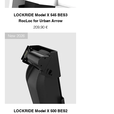
LOCKRIDE Model X 545 BES3
RocLoc for Urban Arrow
Prix
209,90 €
New 2026
LOCKRIDE Model X 500 BES2