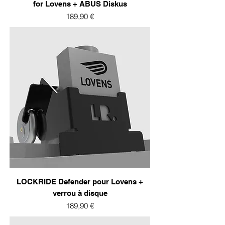
for Lovens + ABUS Diskus
Prix
189,90 €
LOCKRIDE Defender pour Lovens +
verrou à disque
Prix
189,90 €