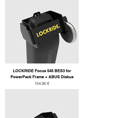
LOCKRIDE Focus 545 BES3 for
PowerPack Frame + ABUS Diskus
Prix
154,90 €