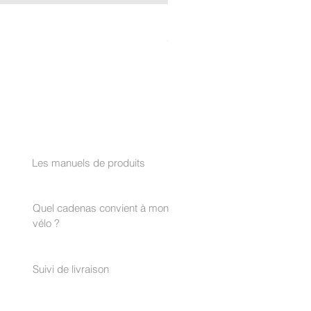
LOCKRIDE RocLoc™ Cylinde
Prix
29,90 €
AIDER
Les manuels de produits
Quel cadenas convient à mon
vélo ?
Suivi de livraison