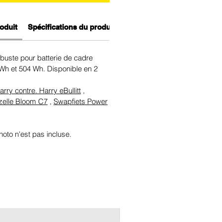
oduit
Spécifications du produit
obuste pour batterie de cadre
h et 504 Wh. Disponible en 2
arry contre. Harry eBullitt
,
elle Bloom C7
,
Swapfiets Power
photo n'est pas incluse.
New 2026