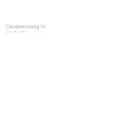
VERROUILLAGE
Casablancaweg 12
1047 HP
Amsterdam
les Pays-Bas
+31 85 7605626
info@lockride.nl
TERMES ET CONDITIONS
Politique de confidentialité
Politique de confidentialité
Conditions de livraison
AIDER