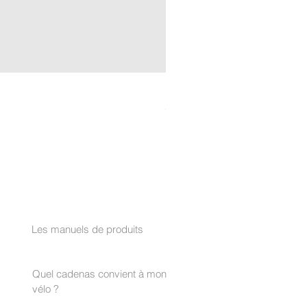
LOCKRIDE RocLoc™ Cylinde
Prix
29,90 €
AIDER
Les manuels de produits
Quel cadenas convient à mon
vélo ?